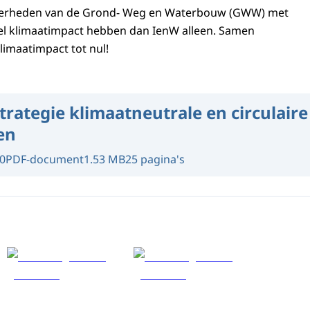
erheden van de Grond- Weg en Waterbouw (GWW) met
eel klimaatimpact hebben dan IenW alleen. Samen
limaatimpact tot nul!
trategie klimaatneutrale en circulaire
en
0
PDF-document
1.53 MB
25 pagina's