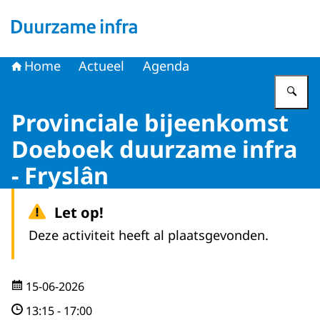
Naar de homepage van Duurzame infra
Home
Actueel
Agenda
Vu
Provinciale bijeenkomst
Doeboek duurzame infra
- Fryslân
Let op!
Deze activiteit heeft al plaatsgevonden.
15-06-2026
13:15
-
17:00