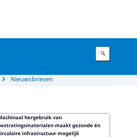
Vul in wat 
Nieuwsbrieven
Machinaal hergebruik van
bestratingsmaterialen maakt gezonde én
circulaire infrastructuur mogelijk