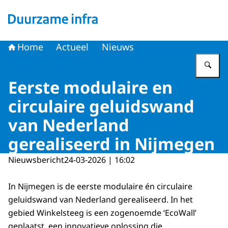
Naar de homepage van Duurzame infra
Home
Actueel
Nieuws
Vu
Eerste modulaire en
circulaire geluidswand
van Nederland
gerealiseerd in Nijmegen
Nieuwsbericht
24-03-2026 | 16:02
In Nijmegen is de eerste modulaire én circulaire
geluidswand van Nederland gerealiseerd. In het
gebied Winkelsteeg is een zogenoemde ‘EcoWall’
geplaatst, een innovatieve oplossing die