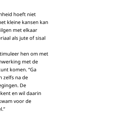
mheid hoeft niet
met kleine kansen kan
ilgen met elkaar
aal als jute of sisal
“Stimuleer hen om met
enwerking met de
kunt komen. “Ga
 zelfs na de
egingen. De
kent en wil daarin
 kwam voor de
l.”