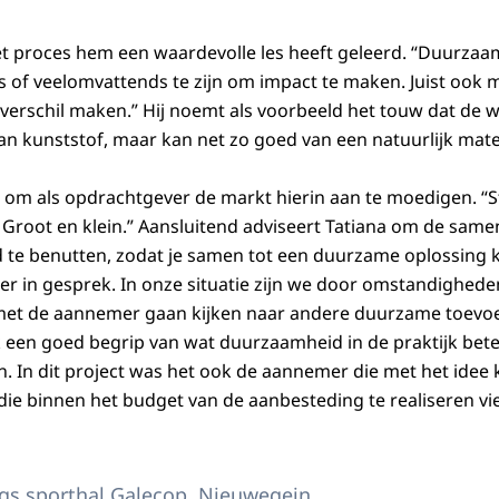
het proces hem een waardevolle les heeft geleerd. “Duurzaa
ts of veelomvattends te zijn om impact te maken. Juist ook 
verschil maken.” Hij noemt als voorbeeld het touw dat de w
van kunststof, maar kan net zo goed van een natuurlijk materi
k om als opdrachtgever de markt hierin aan te moedigen. 
 Groot en klein.” Aansluitend adviseert Tatiana om de sam
te benutten, zodat je samen tot een duurzame oplossing 
er in gesprek. In onze situatie zijn we door omstandigheden
 met de aannemer gaan kijken naar andere duurzame toevo
een goed begrip van wat duurzaamheid in de praktijk bete
 In dit project was het ook de aannemer die met het idee
die binnen het budget van de aanbesteding te realiseren vie
gs sporthal Galecop, Nieuwegein