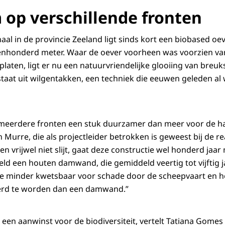
op verschillende fronten
aal in de provincie Zeeland ligt sinds kort een biobased oe
enhonderd meter. Waar de oever voorheen was voorzien va
aten, ligt er nu een natuurvriendelijke glooiing van breuk
taat uit wilgentakken, een techniek die eeuwen geleden al
p meerdere fronten een stuk duurzamer dan meer voor de h
 Murre, die als projectleider betrokken is geweest bij de real
 vrijwel niet slijt, gaat deze constructie wel honderd jaar 
eld een houten damwand, die gemiddeld veertig tot vijftig 
ie minder kwetsbaar voor schade door de scheepvaart en h
eerd te worden dan een damwand.”
 een aanwinst voor de biodiversiteit, vertelt Tatiana Gomes