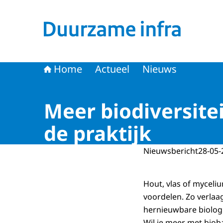
Naar de homepage van Duurzame infra
Home
Actueel
Nieuws
Meer biodiversite
de praktijk
Nieuwsbericht
28-05-
Hout, vlas of myceli
voordelen. Zo verlaa
hernieuwbare biologi
Wil je meer met biob