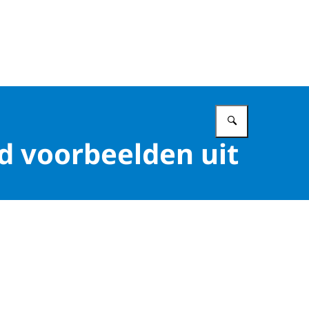
Vul in wat 
ed voorbeelden uit