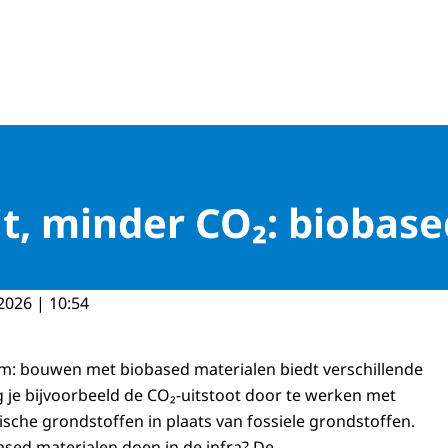
it, minder CO₂: biobas
2026 | 10:54
um: bouwen met biobased materialen biedt verschillende
g je bijvoorbeeld de CO₂-uitstoot door te werken met
sche grondstoffen in plaats van fossiele grondstoffen.
ased materialen doen in de infra? De