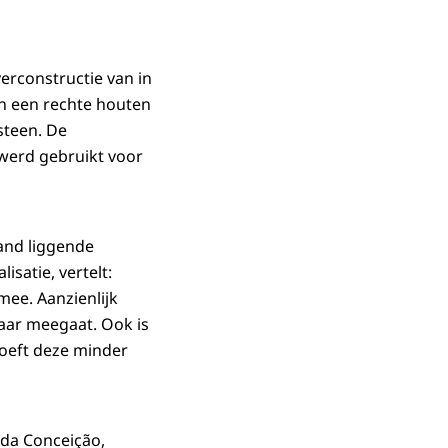
verconstructie van in
n een rechte houten
steen. De
 werd gebruikt voor
and liggende
isatie, vertelt:
mee. Aanzienlijk
jaar meegaat. Ook is
oeft deze minder
 da Conceição,