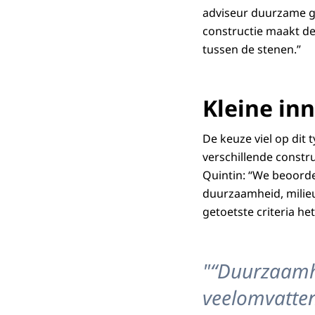
adviseur duurzame gr
constructie maakt de
tussen de stenen.”
Kleine in
De keuze viel op dit 
verschillende constr
Quintin: “We beoorde
duurzaamheid, milieu
getoetste criteria het
"“Duurzaamhei
veelomvatten