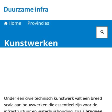
Naar de homepage van Duurzame infra
Home
Provincies
Vu
Kunstwerken
Onder een civieltechnisch kunstwerk valt een breed
scala aan bouwwerken die essentieel zijn voor de
infrastructuur en waterhuishouding, zoals
bruggen,